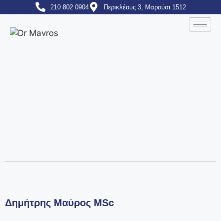
210 802 0904
Περικλέους 3, Μαρούσι 1512
Δημήτρης Μαύρος MSc